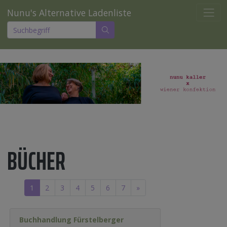
Nunu's Alternative Ladenliste
BÜCHER
1
2
3
4
5
6
7
»
Buchhandlung Fürstelberger