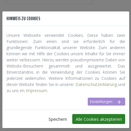
HINWEIS ZU COOKIES
ATZ BUCHplus
Website
E-Mail
Telefon
Karte
Unsere Webseite verwendet Cookies. Diese haben zwei
Funktionen: Zum einen sind sie erforderlich für die
ATZ BUCHplus vereint Buchhandlung,
grundlegende Funktionalität unserer Website. Zum anderen
Buchbinderei, Grafik und Gravur. Es
können wir mit Hilfe der Cookies unsere Inhalte für Sie immer
handelt sich um ein
weiter verbessern. Hierzu werden pseudonymisierte Daten von
Arbeitstrainingszentrum der pro mente
Website-Besuchern gesammelt und ausgewertet. Das
OÖ.
Einverständnis in die Verwendung der Cookies können Sie
jederzeit widerrufen. Weitere Informationen zu Cookies auf
dieser Website finden Sie in unserer
Datenschutzerklärung
und
zu uns im
Impressum
.
Audiamo
Website
E-Mail
Einstellungen
Hörbücher, Hörspiele, Tonies
Speichern
Alle Cookies akzeptieren