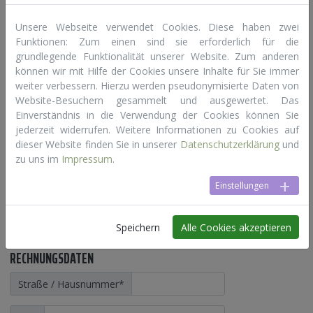
Bonus: Unser Programmierer Dominik kann dir
das Banner um einen kleinen Aufpreis von 50
Unsere Webseite verwendet Cookies. Diese haben zwei
Euro netto auch gleich aufbereiten (*).
Funktionen: Zum einen sind sie erforderlich für die
grundlegende Funktionalität unserer Website. Zum anderen
Ihr könnt direkt hier ein Banner anmelden
können wir mit Hilfe der Cookies unsere Inhalte für Sie immer
oder bei Dominik bestellen.
weiter verbessern. Hierzu werden pseudonymisierte Daten von
UNTERNEHMENSDATEN
Website-Besuchern gesammelt und ausgewertet. Das
Einverständnis in die Verwendung der Cookies können Sie
Name des Unternehmens
*
jederzeit widerrufen. Weitere Informationen zu Cookies auf
dieser Website finden Sie in unserer
Datenschutzerklärung
und
zu uns im
Impressum
.
Kontaktperson
Einstellungen
E-Mail Adresse
*
Speichern
Alle Cookies akzeptieren
Telefonnummer
RECHNUNGSDATEN
Straße / Hausnummer
*