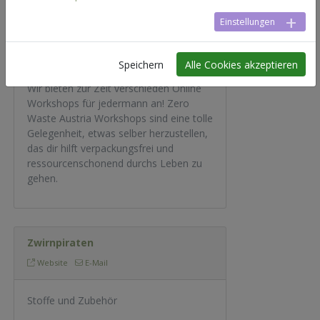
Einstellungen
Zero Waste Austria
Website
E-Mail
Speichern
Alle Cookies akzeptieren
Wir bieten zur Zeit verschieden Online
Workshops für jedermann an! Zero
Waste Austria Workshops sind eine tolle
Gelegenheit, etwas selber herzustellen,
das dir hilft verpackungsfrei und
ressourcenschonend durchs Leben zu
gehen.
Zwirnpiraten
Website
E-Mail
Stoffe und Zubehör