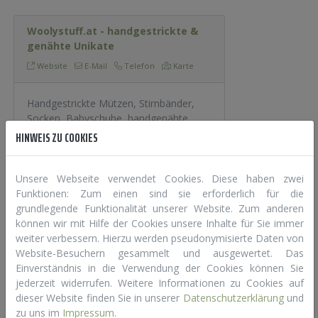
Woolystuff.at - handgestrickte &
genähte Unikate
Website
E-Mail
Telefon
Karte
Handgestrickte Mützen, Stirnbänder,
Socken, Babyschuhe, handgenähte
Beanies, Stirnbänder, Haarbänder,
HINWEIS ZU COOKIES
Turban Stirnbänder, Babydecken,
Schnuffeltücher, und vieles mehr
Unsere Webseite verwendet Cookies. Diese haben zwei
Funktionen: Zum einen sind sie erforderlich für die
grundlegende Funktionalität unserer Website. Zum anderen
können wir mit Hilfe der Cookies unsere Inhalte für Sie immer
Zauberladen
weiter verbessern. Hierzu werden pseudonymisierte Daten von
Website
E-Mail
Website-Besuchern gesammelt und ausgewertet. Das
Einverständnis in die Verwendung der Cookies können Sie
jederzeit widerrufen. Weitere Informationen zu Cookies auf
Stoffe, Nähzubehör, Accessoires
dieser Website finden Sie in unserer
Datenschutzerklärung
und
zu uns im
Impressum
.