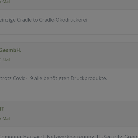
E-Mail
einzige Cradle to Cradle-Ökodruckerei
 GesmbH.
E-Mail
trotz Covid-19 alle benötigten Druckprodukte.
IT
E-Mail
, Computer Hausarzt, Netzwerkbetreuung, IT-Security, Gree