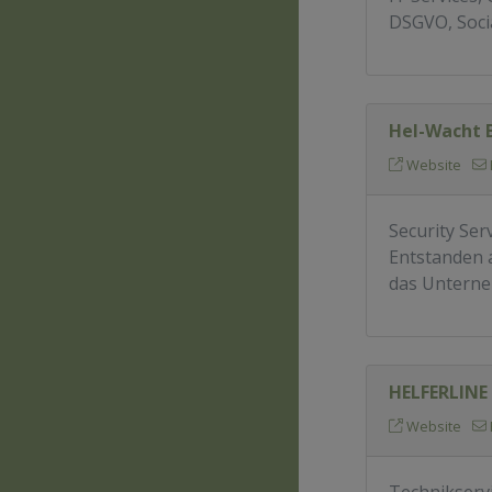
DSGVO, Soci
Hel-Wacht
Website
Security Ser
Entstanden 
das Unterne
HELFERLINE
Website
Technikserv