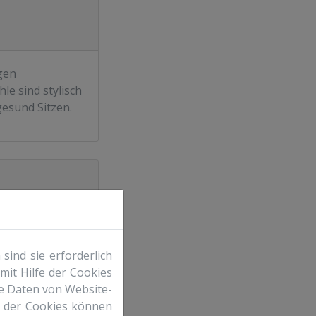
gen
e sind stylisch
gesund Sitzen.
 Ihr
ind sie erforderlich
bar bleibt.
mit Hilfe der Cookies
te Daten von Website-
g der Cookies können