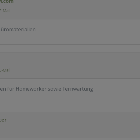
24.com
E-Mail
Büromaterialien
E-Mail
en für Homeworker sowie Fernwartung
ter