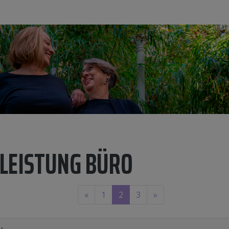
LEISTUNG BÜRO
«
1
2
3
»