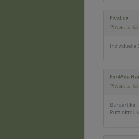
FlexLex
Website
Individuell
For4You Ha
Website
Büroartikel,
Putzmittel, 