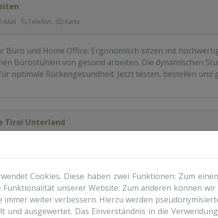
eiten
E-Mail
Telefon
Karte
ür Büro und Home Office: Ergonomisch sitzen mit hochwerti
en Bürostühlen von gesund arbeiten. Die dynamischen Stühl
ür optimale Rückengesundheit. Jetzt testen, bestellen und 
ce Tirol Unterland
E-Mail
r Sie ans Telefon. Ab € 59,- im Monat. Keine Bindung. Damit
wendet Cookies. Diese haben zwei Funktionen: Zum einen s
 auch in schwierigen Zeiten immer für seine Kunden erreich
 Funktionalität unserer Website. Zum anderen können wir 
ie immer weiter verbessern. Hierzu werden pseudonymisier
 und ausgewertet. Das Einverständnis in die Verwendun