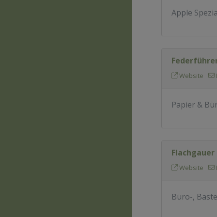
Apple Spezia
Federführe
Website
Papier & Bür
Flachgauer
Website
Büro-, Baste