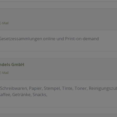
E-Mail
e Gesetzessammlungen online und Print-on-demand
ndels GmbH
E-Mail
 Schreibwaren, Papier, Stempel, Tinte, Toner, Reinigungszu
Kaffee, Getränke, Snacks,