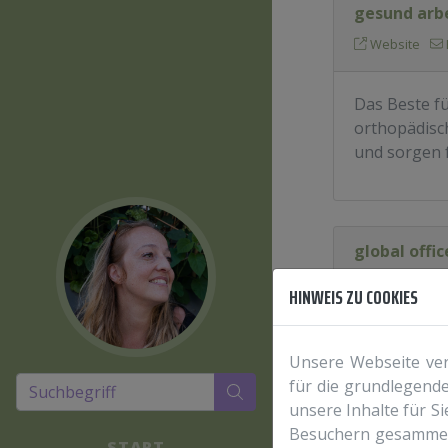
gesund arb
Website
Das Beste f
orthopädisch
und sorgen f
global offi
Website
HINWEIS ZU COOKIES
Wir gehen fü
Unsere Webseite ver
Unternehmen
für die grundlegende
unsere Inhalte für S
Besuchern gesammelt
START