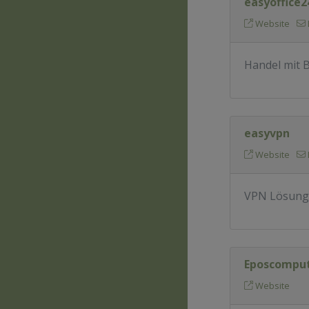
easyoffice
Website
Handel mit 
easyvpn
Website
VPN Lösung
Eposcompu
Website