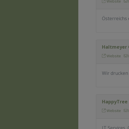
Website
Österreichs 
Haltmeyer
Website
Wir drucken 
HappyTree 
Website
IT Services