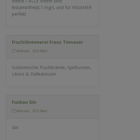
Weine / ALLE Weine sind
histaminfrei(0,1 mg/L und für VEGANER
perfekt
Fruchtbrennerei Franz Tinnauer
Website
E-Mail
Südsteirische Fruchbrände, Spirituosen,
Liköre & Delikatessen
Fuxbau Gin
Website
E-Mail
Gin