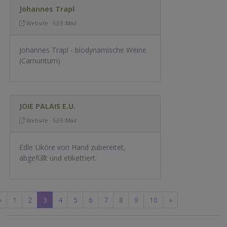
Johannes Trapl
Website
E-Mail
Johannes Trapl - biodynamische Weine
(Carnuntum)
JOIE PALAIS E.U.
Website
E-Mail
Edle Liköre von Hand zubereitet,
abgefüllt und etikettiert.
«
1
2
3
4
5
6
7
8
9
10
»