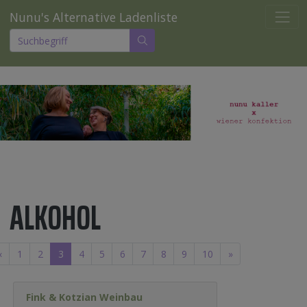
Nunu's Alternative Ladenliste
ALKOHOL
«
1
2
3
4
5
6
7
8
9
10
»
Fink & Kotzian Weinbau