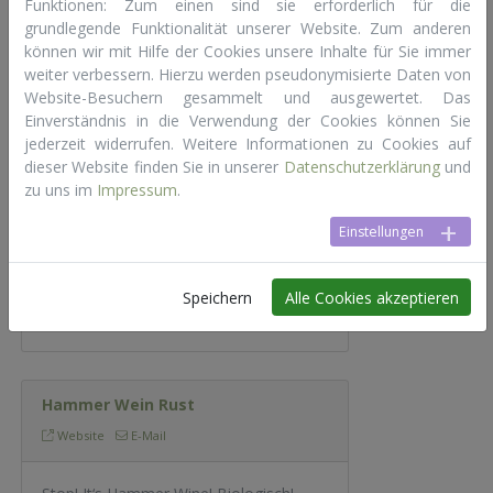
Online Gin Experiences an!
Funktionen: Zum einen sind sie erforderlich für die
grundlegende Funktionalität unserer Website. Zum anderen
können wir mit Hilfe der Cookies unsere Inhalte für Sie immer
weiter verbessern. Hierzu werden pseudonymisierte Daten von
Website-Besuchern gesammelt und ausgewertet. Das
Hablé - Champagne et plus
Einverständnis in die Verwendung der Cookies können Sie
Website
E-Mail
Telefon
Karte
jederzeit widerrufen. Weitere Informationen zu Cookies auf
dieser Website finden Sie in unserer
Datenschutzerklärung
und
Die Adresse für alle
zu uns im
Impressum
.
Champagnerliebhaber und Freunde
Einstellungen
französischer Genusskultur. Ein
reichhaltiges Angebot an herrlichen
Champagnern, Crémants, Weinen und
Speichern
Alle Cookies akzeptieren
Delikatessen erwartet Sie.
Hammer Wein Rust
Website
E-Mail