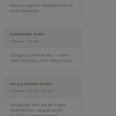
Wein aus eigenem Weinbaubetrieb im
nördl. Weinviertel
hempdrinks GmbH
Website
E-Mail
Erzeugung & Vertrieb des 1. echten
HANF-Frizzante, unser "Hemp-Secco"
Herzog Biowein GmbH.
Website
E-Mail
Karte
Biologischer Wein aus der Region
Neusiedlersee - ausgezeichnete
Qualität zu schönen Preisen!