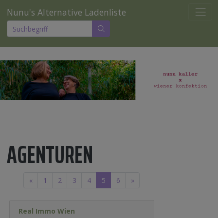
Nunu's Alternative Ladenliste
AGENTUREN
«
1
2
3
4
5
6
»
Real Immo Wien