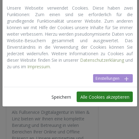
Unsere Webseite verwendet Cookies. Diese haben zwei
Funktionen: Zum einen sind sie erforderlich für die
SPiNNWERK
grundlegende Funktionalität unserer Website. Zum anderen
können wir mit Hilfe der Cookies unsere Inhalte für Sie immer
Website
E-Mail
weiter verbessern. Hierzu werden pseudonymisierte Daten von
Website-Besuchern gesammelt und ausgewertet. Das
Digitalagentur, Social Media,
Einverständnis in die Verwendung der Cookies können Sie
Performance Marketing, Web-
jederzeit widerrufen. Weitere Informationen zu Cookies auf
Development, (Motion)Design
dieser Website finden Sie in unserer
Datenschutzerklärung
und
zu uns im
Impressum
.
Einstellungen
SRG Goup
Website
E-Mail
Karte
Speichern
Alle Cookies akzeptieren
Als Fullservice Digitalagentur in Wien &
Linz bieten wir Ihnen eine komplette
Beratung und Betreuung in vielen
Bereichen Ihrer Online und Offline
Präsenz an. Unsere einzigartige und